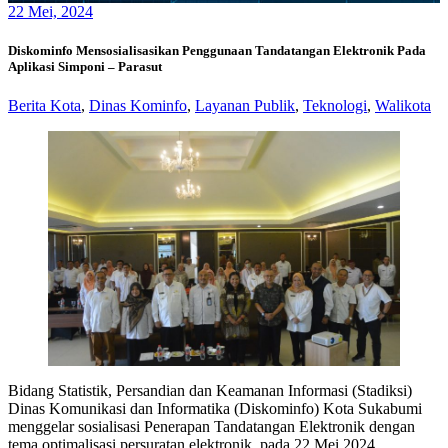
22
Mei, 2024
Diskominfo Mensosialisasikan Penggunaan Tandatangan Elektronik Pada
Aplikasi Simponi – Parasut
Berita Kota
,
Dinas Kominfo
,
Layanan Publik
,
Teknologi
,
Walikota
Bidang Statistik, Persandian dan Keamanan Informasi (Stadiksi)
Dinas Komunikasi dan Informatika (Diskominfo) Kota Sukabumi
menggelar sosialisasi Penerapan Tandatangan Elektronik dengan
tema optimalisasi persuratan elektronik, pada 22 Mei 2024