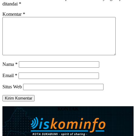
ditandai
*
Komentar
*
Nama
*
Email
*
Situs Web
KONTAK