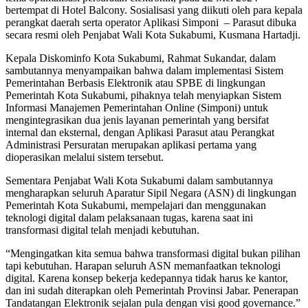
bertempat di Hotel Balcony. Sosialisasi yang diikuti oleh para kepala
perangkat daerah serta operator Aplikasi Simponi – Parasut dibuka
secara resmi oleh Penjabat Wali Kota Sukabumi, Kusmana Hartadji.
Kepala Diskominfo Kota Sukabumi, Rahmat Sukandar, dalam
sambutannya menyampaikan bahwa dalam implementasi Sistem
Pemerintahan Berbasis Elektronik atau SPBE di lingkungan
Pemerintah Kota Sukabumi, pihaknya telah menyiapkan Sistem
Informasi Manajemen Pemerintahan Online (Simponi) untuk
mengintegrasikan dua jenis layanan pemerintah yang bersifat
internal dan eksternal, dengan Aplikasi Parasut atau Perangkat
Administrasi Persuratan merupakan aplikasi pertama yang
dioperasikan melalui sistem tersebut.
Sementara Penjabat Wali Kota Sukabumi dalam sambutannya
mengharapkan seluruh Aparatur Sipil Negara (ASN) di lingkungan
Pemerintah Kota Sukabumi, mempelajari dan menggunakan
teknologi digital dalam pelaksanaan tugas, karena saat ini
transformasi digital telah menjadi kebutuhan.
“Mengingatkan kita semua bahwa transformasi digital bukan pilihan
tapi kebutuhan. Harapan seluruh ASN memanfaatkan teknologi
digital. Karena konsep bekerja kedepannya tidak harus ke kantor,
dan ini sudah diterapkan oleh Pemerintah Provinsi Jabar. Penerapan
Tandatangan Elektronik sejalan pula dengan visi good governance.”