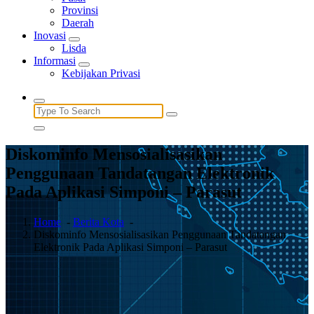
Provinsi
Daerah
Inovasi
Lisda
Informasi
Kebijakan Privasi
Search
for:
Diskominfo Mensosialisasikan
Penggunaan Tandatangan Elektronik
Pada Aplikasi Simponi – Parasut
Home
-
Berita Kota
-
Diskominfo Mensosialisasikan Penggunaan Tandatangan
Elektronik Pada Aplikasi Simponi – Parasut