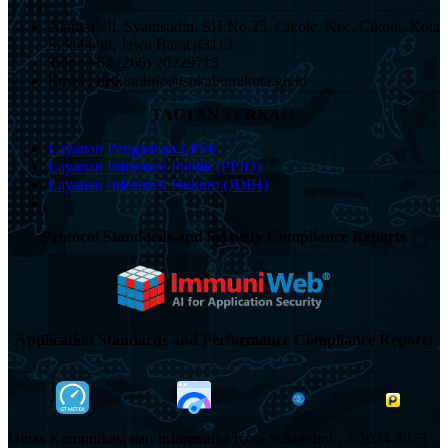
Alamat : Jl. Syamsudin. SH No.25, Cikole, Kec. Cikole, Kota
Sukabumi, Jawa Barat 43113
Telp : +62 (266) 20229715
Email : diskominfo@sukabumikota.go.id
TAUTAN TERKAIT
Layanan Pengadaan LPSE
Layanan Informasi Publik (PPID)
Layanan Informasi Hukum (JDIH)
Protocol Standards and Security Compliance Reports
Application Standards and Performance Compliance Reports
Dinas Komunikasi dan Informatika Kota Sukabumi - ©2024-2025