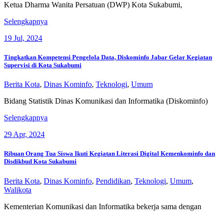
Banding
Ketua Dharma Wanita Persatuan (DWP) Kota Sukabumi,
ke
Ketua
Selengkapnya
Kota
DWP
Sukabumi
19
Jul, 2024
Kota
Sukabumi
Kunjungi
Tingkatkan Kompetensi Pengelola Data, Diskominfo Jabar Gelar Kegiatan
DWP
Supervisi di Kota Sukabumi
Unit
Untuk
Berita Kota
,
Dinas Kominfo
,
Teknologi
,
Umum
Melakukan
Monev
Bidang Statistik Dinas Komunikasi dan Informatika (Diskominfo)
Organisasi
Tingkatkan
Selengkapnya
Kompetensi
29
Apr, 2024
Pengelola
Data,
Diskominfo
Ribuan Orang Tua Siswa Ikuti Kegiatan Literasi Digital Kemenkominfo dan
Jabar
Disdikbud Kota Sukabumi
Gelar
Kegiatan
Berita Kota
,
Dinas Kominfo
,
Pendidikan
,
Teknologi
,
Umum
,
Supervisi
Walikota
di
Kota
Kementerian Komunikasi dan Informatika bekerja sama dengan
Sukabumi