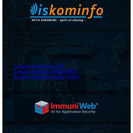
Mendapatkan
Berbagai
Saran
Dari
Para
Stakeholders
Alamat : Jl. Syamsudin. SH No.25, Cikole, Kec. Cikole, Kota
Dalam
Sukabumi, Jawa Barat 43113
Kegiatan
Telp : +62 (266) 20229715
Forum
Email : diskominfo@sukabumikota.go.id
Perangkat
Daerah
TAUTAN TERKAIT
Layanan Pengadaan LPSE
Layanan Informasi Publik (PPID)
Layanan Informasi Hukum (JDIH)
Protocol Standards and Security Compliance Reports
Application Standards and Performance Compliance Reports