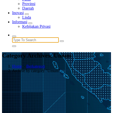
Provinsi
Daerah
Inovasi
Lisda
Informasi
Kebijakan Privasi
Search
for:
Category Archives: Umum
Home
-
Berkategori
Archive by category "Umum"