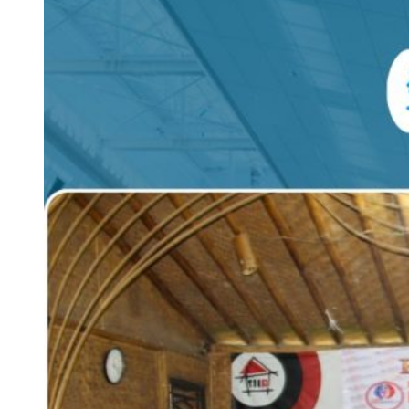
Kota
Sukabumi
Atas
Pengangkatan
P3K
Paruh
Waktu