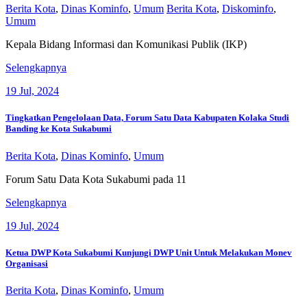
Berita Kota
,
Dinas Kominfo
,
Umum
Berita Kota
,
Diskominfo
,
Umum
Kepala Bidang Informasi dan Komunikasi Publik (IKP)
Diskominfo
Selengkapnya
Hadiri
19
Jul, 2024
Perayaan
HUT
Ke
Tingkatkan Pengelolaan Data, Forum Satu Data Kabupaten Kolaka Studi
–
Banding ke Kota Sukabumi
10
Berita
Berita Kota
,
Dinas Kominfo
,
Umum
Ekspos
Forum Satu Data Kota Sukabumi pada 11
Tingkatkan
Selengkapnya
Pengelolaan
19
Jul, 2024
Data,
Forum
Satu
Ketua DWP Kota Sukabumi Kunjungi DWP Unit Untuk Melakukan Monev
Data
Organisasi
Kabupaten
Kolaka
Berita Kota
,
Dinas Kominfo
,
Umum
Studi