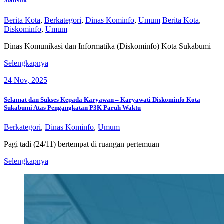
Statistik
Berita Kota
,
Berkategori
,
Dinas Kominfo
,
Umum
Berita Kota
,
Diskominfo
,
Umum
Dinas Komunikasi dan Informatika (Diskominfo) Kota Sukabumi
Forum
Selengkapnya
Satu
24
Nov, 2025
Data
Kota
Sukabumi
Selamat dan Sukses Kepada Karyawan – Karyawati Diskominfo Kota
Targetkan
Sukabumi Atas Pengangkatan P3K Paruh Waktu
Kenaikan
Indeks
Berkategori
,
Dinas Kominfo
,
Umum
Pembangunan
Statistik
Pagi tadi (24/11) bertempat di ruangan pertemuan
Selamat
Selengkapnya
dan
Sukses
Kepada
Karyawan
–
Karyawati
Diskominfo