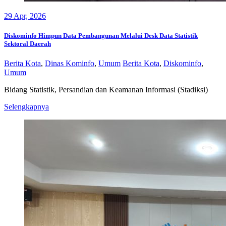
29
Apr, 2026
Diskominfo Himpun Data Pembangunan Melalui Desk Data Statistik
Sektoral Daerah
Berita Kota
,
Dinas Kominfo
,
Umum
Berita Kota
,
Diskominfo
,
Umum
Bidang Statistik, Persandian dan Keamanan Informasi (Stadiksi)
Diskominfo
Selengkapnya
Himpun
Data
Pembangunan
Melalui
Desk
Data
Statistik
Sektoral
Daerah