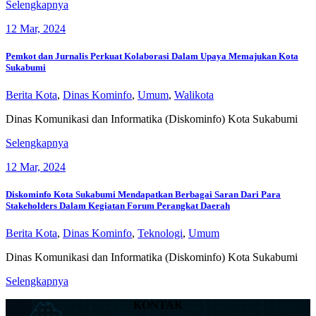
Ribuan
Selengkapnya
Orang
12
Mar, 2024
Tua
Siswa
Ikuti
Pemkot dan Jurnalis Perkuat Kolaborasi Dalam Upaya Memajukan Kota
Kegiatan
Sukabumi
Literasi
Digital
Berita Kota
,
Dinas Kominfo
,
Umum
,
Walikota
Kemenkominfo
dan
Dinas Komunikasi dan Informatika (Diskominfo) Kota Sukabumi
Disdikbud
Pemkot
Selengkapnya
Kota
dan
Sukabumi
12
Mar, 2024
Jurnalis
Perkuat
Kolaborasi
Diskominfo Kota Sukabumi Mendapatkan Berbagai Saran Dari Para
Dalam
Stakeholders Dalam Kegiatan Forum Perangkat Daerah
Upaya
Memajukan
Berita Kota
,
Dinas Kominfo
,
Teknologi
,
Umum
Kota
Sukabumi
Dinas Komunikasi dan Informatika (Diskominfo) Kota Sukabumi
Diskominfo
Selengkapnya
Kota
KONTAK
Sukabumi